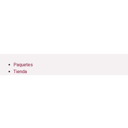
Paquetes
Tienda
Eventos
Cursos
Citas
Soporte
Nosotros