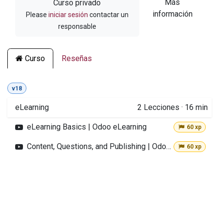
Más
Curso privado
información
Please
iniciar sesión
contactar un
responsable
Curso
Reseñas
v18
eLearning
2
Lecciones
·
16 min
eLearning Basics | Odoo eLearning
60 xp
Content, Questions, and Publishing | Odoo eLearning
60 xp