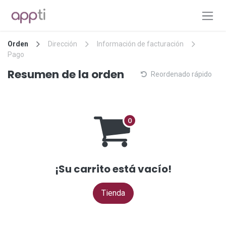
Ir al contenido
Orden
Dirección
Información de facturación
Pago
Resumen de la orden
Reordenado rápido
¡Su carrito está vacío!
Tienda