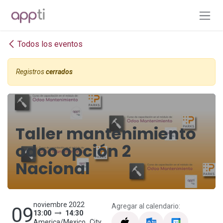
Ir al contenido
Todos los eventos
Registros
cerrados
Taller mantenimiento
odoo opción 2
Nacional
noviembre 2022
Agregar al calendario:
09
13:00
14:30
America/Mexico_City