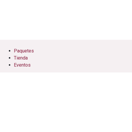
Paquetes
Tienda
Eventos
Cursos
Citas
Soporte
Nosotros
Contáctenos
AFM