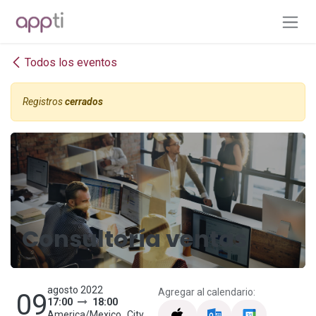
Ir al contenido
Todos los eventos
Registros
cerrados
Consultoría ventas
agosto 2022
Agregar al calendario:
09
17:00
18:00
America/Mexico_City