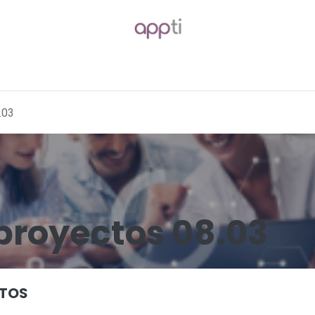
Blog
Foro
Empleos
.03
proyectos 08.03
CTOS