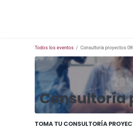
Ir al contenido
Menú
Cursos
Citas
Paquetes
Todos los eventos
Consultoría proyectos 08
Consultoría 
TOMA TU CONSULTORÍA PROYE