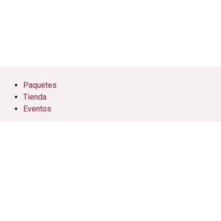
Paquetes
Tienda
Eventos
Cursos
Citas
Soporte
Nosotros
Contáctenos
AFM