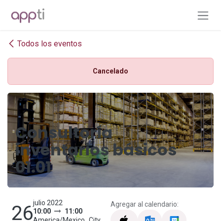
Ir al contenido
Todos los eventos
Cancelado
Consultoría
inventarios básicos
01.01
julio 2022
Agregar al calendario:
26
10:00
11:00
America/Mexico_City