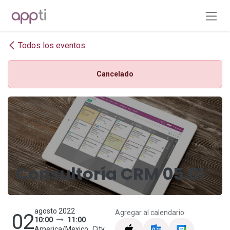
Ir al contenido
Todos los eventos
Cancelado
Consultoría CRM 05.01
agosto 2022
Agregar al calendario:
02
10:00
11:00
America/Mexico_City