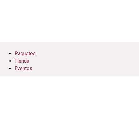
Paquetes
Tienda
Eventos
Cursos
Citas
Soporte
Nosotros
Contáctenos
AFM