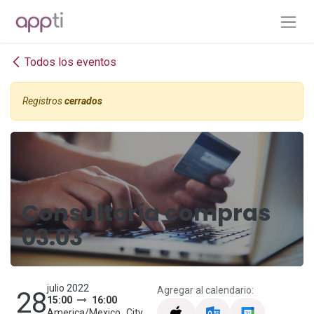
Ir al contenido
Todos los eventos
Registros
cerrados
Consultoría compras
03.03
julio 2022
Agregar al calendario:
28
15:00
16:00
America/Mexico_City