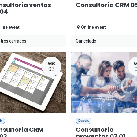
sultoría ventas
Consultoría CRM 05
.04
line event
Online event
tros cerrados
Cancelado
AGO
A
03
is
Dupuis
nsultoría CRM
Consultoría
.03
proyectos 07.01