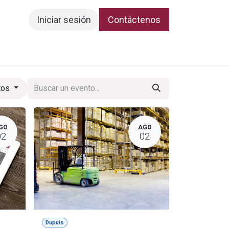
Iniciar sesión
Contáctenos
tos
GO
AGO
02
02
Dupuis