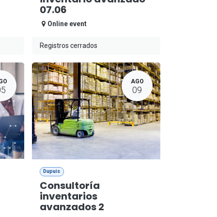
07.06
Online event
Registros cerrados
GO
AGO
05
09
Dupuis
Consultoría
inventarios
avanzados 2