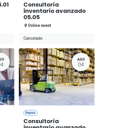
.01
Consultoría
inventario avanzado
05.05
Online event
Cancelado
GO
AGO
04
04
Dupuis
Consultoría
inventario avanzado