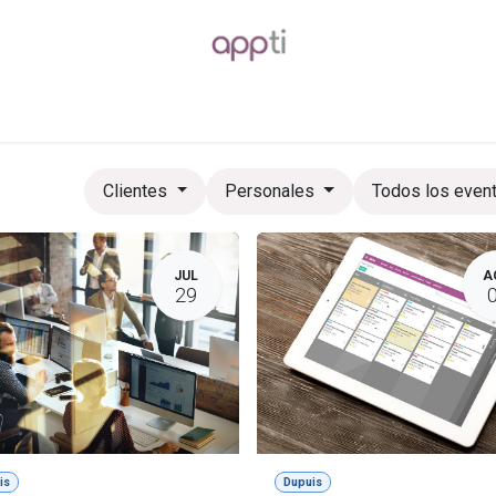
Blog
Foro
Empleos
Clientes
Personales
Todos los even
JUL
A
29
is
Dupuis