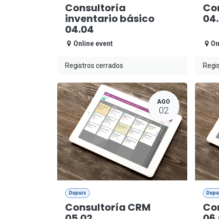
Consultoría
Con
inventario básico
04
04.04
Online event
On
Registros cerrados
Regis
AGO
02
Dupuis
Dupu
Consultoría CRM
Co
05.02
06