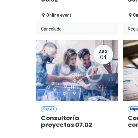
Online event
On
Cancelado
Regis
AGO
04
Dupuis
Dupu
Consultoría
Co
proyectos 07.02
con