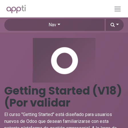
Skip to Content
Nav
Getting Started (V18)
(Por validar
El curso "Getting Started" está diseñado para usuarios
nuevos de Odoo que desean familiarizarse con esta