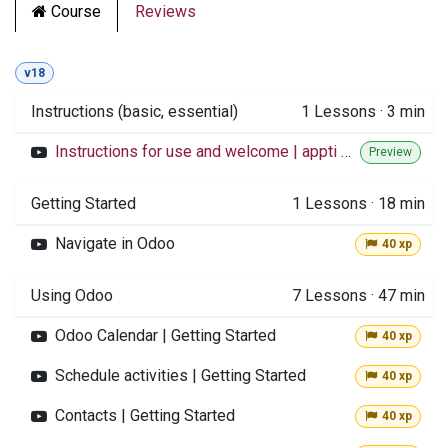
Course
Reviews
v18
Instructions (basic, essential)
1
Lessons
·
3 min
Instructions for use and welcome | appti courses
Preview
Getting Started
1
Lessons
·
18 min
Navigate in Odoo
40 xp
Using Odoo
7
Lessons
·
47 min
Odoo Calendar | Getting Started
40 xp
Schedule activities | Getting Started
40 xp
Contacts | Getting Started
40 xp