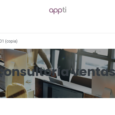
Packages
Blog
Forum
Jobs
01 (copia)
consultoría venta
)