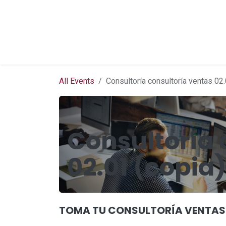
Skip to Content
Menú
E-learning
Appointment
All Events
Consultoría consultoría ventas 02.
Consultoría 
02.01 (copia
TOMA TU CONSULTORÍA VENTAS