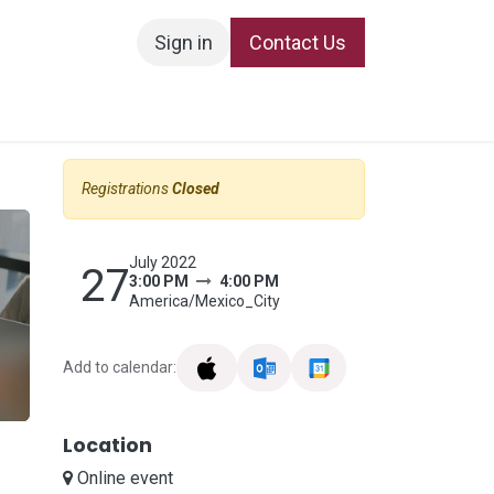
Sign in
Contact Us
Registrations
Closed
July 2022
27
s
3:00 PM
4:00 PM
America/Mexico_City
Add to calendar:
Location
Online event