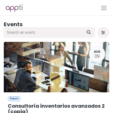
Skip to Content
Events
AUG
09
Dupuis
Consultoría inventarios avanzados 2
(copia)